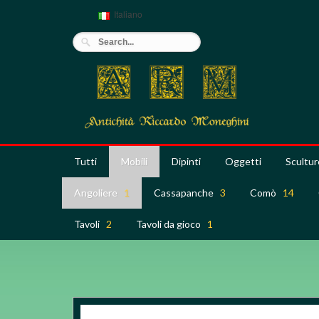
Italiano
Tutti
Mobili
Dipinti
Oggetti
Scultur
Angoliere
1
Cassapanche
3
Comò
14
Tavoli
2
Tavoli da gioco
1