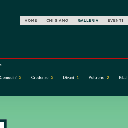
HOME
CHI SIAMO
GALLERIA
EVENTI
e
Comodini
3
Credenze
3
Divani
1
Poltrone
2
Riba