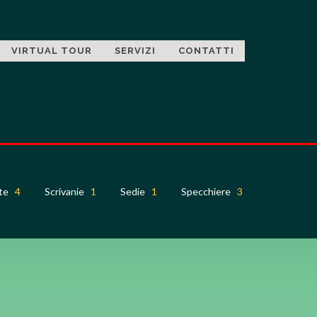
VIRTUAL TOUR
SERVIZI
CONTATTI
lte
4
Scrivanie
1
Sedie
1
Specchiere
3