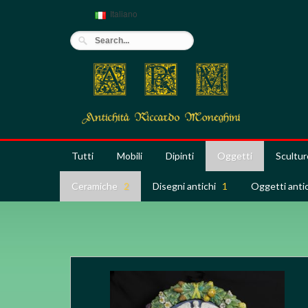
Italiano
Tutti
Mobili
Dipinti
Oggetti
Scultur
Ceramiche
2
Disegni antichi
1
Oggetti ant